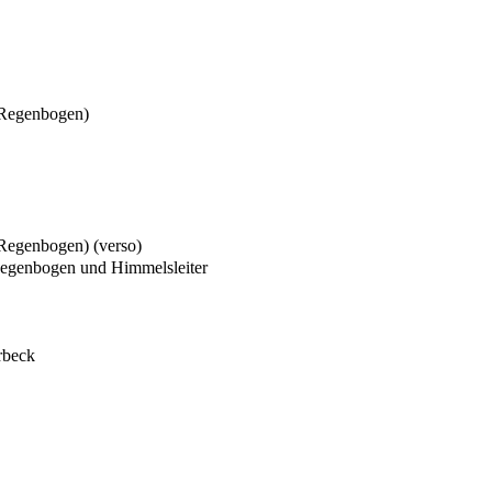
 Regenbogen)
 Regenbogen) (verso)
Regenbogen und Himmelsleiter
rbeck