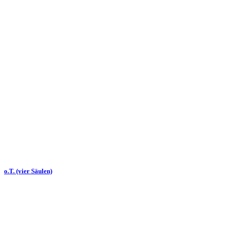
o.T. (vier Säulen)