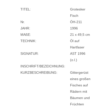
TITEL:
Grotesker
Fisch
Nr.
ÖH-211
JAHR:
1996
MAßE:
21 x 49,5 cm
TECHNIK:
Öl auf
Hartfaser
SIGNATUR:
AST 1996
(o.l.)
INSCHRIFT/BEZEICHNUNG:
KURZBESCHREIBUNG:
Gittergerüst
eines großen
Fisches auf
Rädern mit
Bäumen und
Früchten