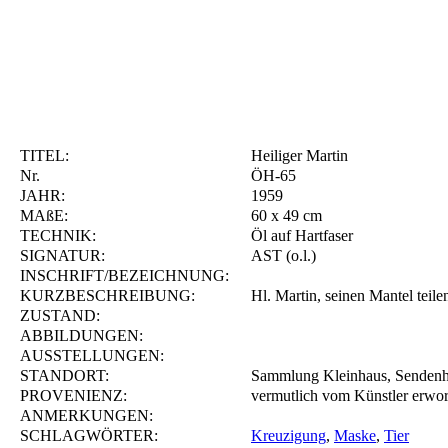
TITEL:
Heiliger Martin
Nr.
ÖH-65
JAHR:
1959
MAßE:
60 x 49 cm
TECHNIK:
Öl auf Hartfaser
SIGNATUR:
AST (o.l.)
INSCHRIFT/BEZEICHNUNG:
KURZBESCHREIBUNG:
Hl. Martin, seinen Mantel teil
ZUSTAND:
ABBILDUNGEN:
AUSSTELLUNGEN:
STANDORT:
Sammlung Kleinhaus, Sendenh
PROVENIENZ:
vermutlich vom Künstler erwo
ANMERKUNGEN:
SCHLAGWÖRTER:
Kreuzigung
,
Maske
,
Tier