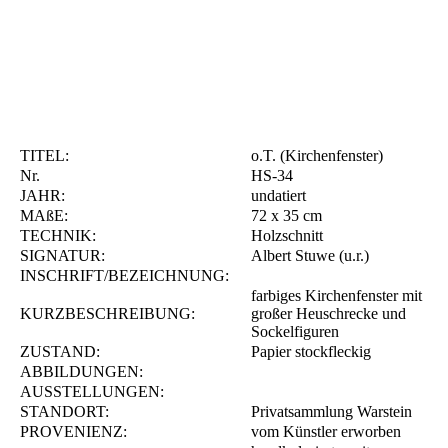
TITEL:
o.T. (Kirchenfenster)
Nr.
HS-34
JAHR:
undatiert
MAßE:
72 x 35 cm
TECHNIK:
Holzschnitt
SIGNATUR:
Albert Stuwe (u.r.)
INSCHRIFT/BEZEICHNUNG:
farbiges Kirchenfenster mit
KURZBESCHREIBUNG:
großer Heuschrecke und
Sockelfiguren
ZUSTAND:
Papier stockfleckig
ABBILDUNGEN:
AUSSTELLUNGEN:
STANDORT:
Privatsammlung Warstein
PROVENIENZ:
vom Künstler erworben