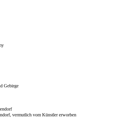
my
nd Gebirge
endorf
dorf, vermutlich vom Künstler erworben