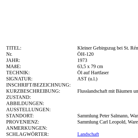
TITEL:
Kleiner Gebirgszug bei St. Ré
Nr.
ÖH-120
JAHR:
1973
MAßE:
63,5 x 79 cm
TECHNIK:
Öl auf Hartfaser
SIGNATUR:
AST (u.l.)
INSCHRIFT/BEZEICHNUNG:
KURZBESCHREIBUNG:
Flusslandschaft mit Bäumen u
ZUSTAND:
ABBILDUNGEN:
AUSSTELLUNGEN:
STANDORT:
Sammlung Peter Salmann, War
PROVENIENZ:
Sammlung Carl Leopold, Waren
ANMERKUNGEN:
SCHLAGWÖRTER:
Landschaft