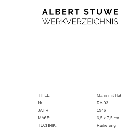
TITEL:
Mann mit Hut
Nr.
RA-03
JAHR:
1946
MAßE:
6,5 x 7,5 cm
TECHNIK:
Radierung