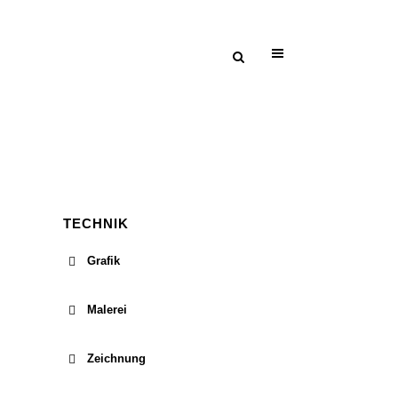
TECHNIK
Grafik
Grafik
Malerei
Holzschnitt
Malerei
Radierung
Zeichnung
Mischtechnik auf Hartfaser
Zeichnung