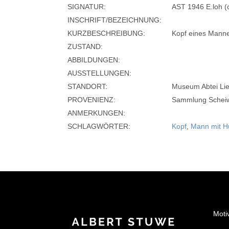
SIGNATUR:
AST 1946 E.loh (o
INSCHRIFT/BEZEICHNUNG:
KURZBESCHREIBUNG:
Kopf eines Mann
ZUSTAND:
ABBILDUNGEN:
AUSSTELLUNGEN:
STANDORT:
Museum Abtei Lie
PROVENIENZ:
Sammlung Scheiw
ANMERKUNGEN:
SCHLAGWÖRTER:
Kopf
,
Mann mit H
Moti