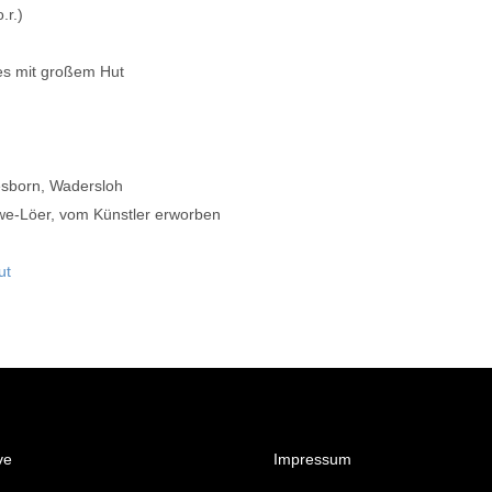
.r.)
es mit großem Hut
sborn, Wadersloh
e-Löer, vom Künstler erworben
ut
ve
Impressum