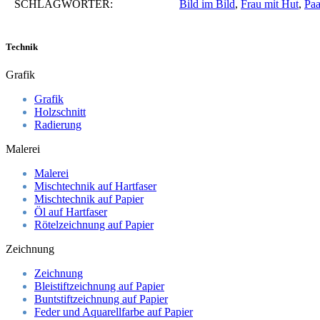
SCHLAGWÖRTER:
Bild im Bild
,
Frau mit Hut
,
Paa
Technik
Grafik
Grafik
Holzschnitt
Radierung
Malerei
Malerei
Mischtechnik auf Hartfaser
Mischtechnik auf Papier
Öl auf Hartfaser
Rötelzeichnung auf Papier
Zeichnung
Zeichnung
Bleistiftzeichnung auf Papier
Buntstiftzeichnung auf Papier
Feder und Aquarellfarbe auf Papier