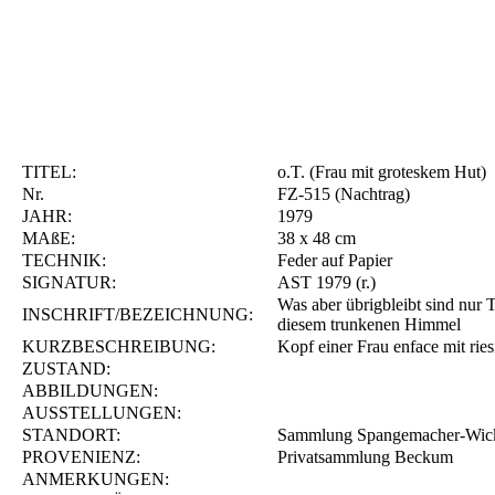
TITEL:
o.T. (Frau mit groteskem Hut)
Nr.
FZ-515 (Nachtrag)
JAHR:
1979
MAßE:
38 x 48 cm
TECHNIK:
Feder auf Papier
SIGNATUR:
AST 1979 (r.)
Was aber übrigbleibt sind nur T
INSCHRIFT/BEZEICHNUNG:
diesem trunkenen Himmel
KURZBESCHREIBUNG:
Kopf einer Frau enface mit ries
ZUSTAND:
ABBILDUNGEN:
AUSSTELLUNGEN:
STANDORT:
Sammlung Spangemacher-Wick
PROVENIENZ:
Privatsammlung Beckum
ANMERKUNGEN: