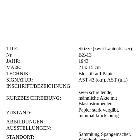
TITEL:
Skizze (zwei Lautenbläser)
Nr.
BZ-13
JAHR:
1943
MAßE:
21 x 15 cm
TECHNIK:
Bleistift auf Papier
SIGNATUR:
AST 43 (o.r.), AST (u.l.)
INSCHRIFT/BEZEICHNUNG:
zwei schreitende,
KURZBESCHREIBUNG:
männliche Akte mit
Blasinstrumenten
Papier stark vergilbt,
ZUSTAND:
minimal knickspurig
ABBILDUNGEN:
AUSSTELLUNGEN:
Sammlung Spangemacher,
STANDORT:
Sünninghausen