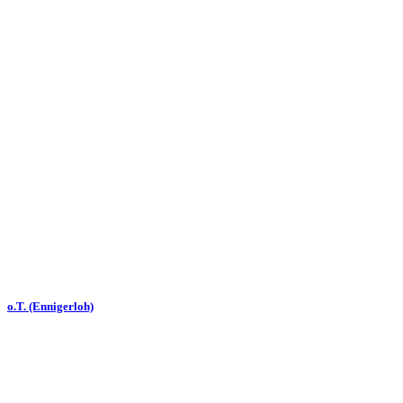
o.T. (Ennigerloh)