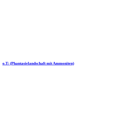
o.T: (Phantasielandschaft mit Ammoniten)