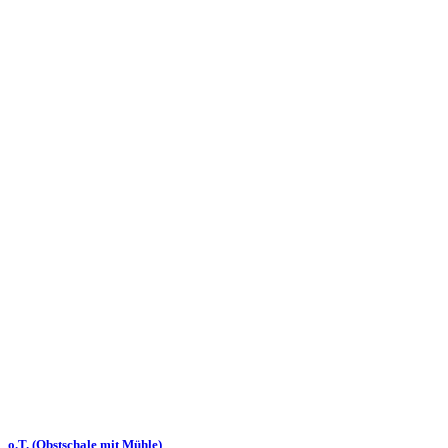
o.T. (Obstschale mit Mühle)