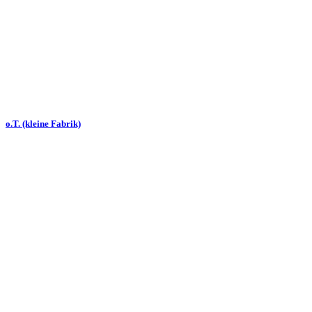
o.T. (kleine Fabrik)